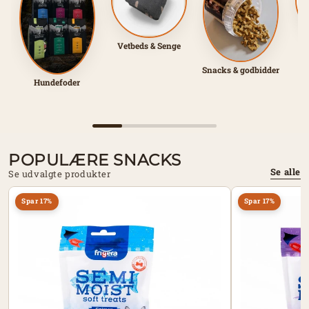
Vetbeds & Senge
Snacks & godbidder
Hundefoder
POPULÆRE SNACKS
Se alle
Se udvalgte produkter
Spar
17
%
Spar
17
%