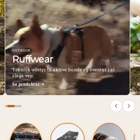
OUTDOOR
Ruffwear
Teknisk udstyr til aktive hunde og eventyr i al
slags vejr.
Se produkter
K