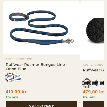
ABC HUNDEUDSTYR
Ruffwear Roamer Bungee Line -
ABC HUNDEUDST
Orion Blue
Ruffwear Gri
419,00 kr
479,00 kr
På lager
På lager
VÆLG VARIANT