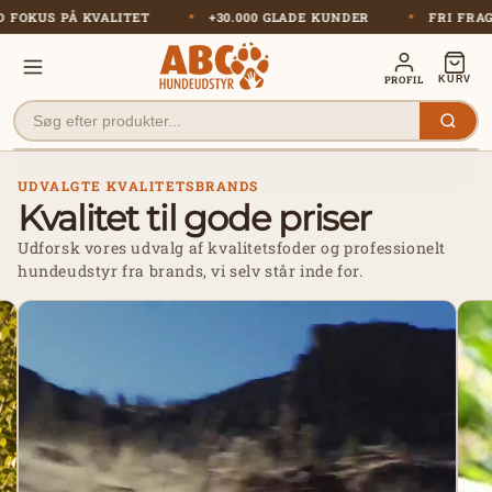
Gå til
 MED FOKUS PÅ KVALITET
+30.000 GLADE KUNDER
FRI
indhold
PROFIL
KURV
UDVALGTE KVALITETSBRANDS
Kvalitet til gode priser
Udforsk vores udvalg af kvalitetsfoder og professionelt
hundeudstyr fra brands, vi selv står inde for.
Se
Kiw
produkter
Wal
frys