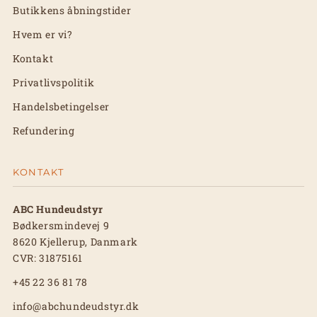
Butikkens åbningstider
Hvem er vi?
Kontakt
Privatlivspolitik
Handelsbetingelser
Refundering
KONTAKT
ABC Hundeudstyr
Bødkersmindevej 9
8620 Kjellerup, Danmark
CVR: 31875161
+45 22 36 81 78
info@abchundeudstyr.dk