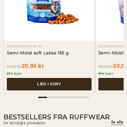
ABCHUNDEUDSTYR.DK
ABCHUNDEUDSTY
Semi-Moist soft Lakse 165 g
Semi-Moist so
20,00 kr
20,0
24,00 kr
24,00 kr
På lager
På lager
LÆG I KURV
BESTSELLERS FRA RUFFWEAR
Se alle
Se udvalgte produkter