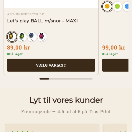
ABCHUNDEUDSTYR.DK
Let's play BALL m/snor - MAXI
89,00 kr
99,00 kr
På lager
På lager
VÆLG VARIANT
Lyt til vores kunder
Fremragende — 4.6 ud af 5 på TrustPilot