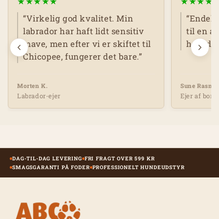
★
★
★
★
★
★
★
★
★
“Virkelig god kvalitet. Min
“Endeli
labrador har haft lidt sensitiv
til en a
mave, men efter vi er skiftet til
hele da
Chicopee, fungerer det bare.”
Morten K.
Sune Rasmu
Labrador-ejer
Ejer af bord
DAG-TIL-DAG LEVERING
FRI FRAGT OVER 599 KR
SMAGSGARANTI PÅ FODER
PROFESSIONELT HUNDEUDSTYR