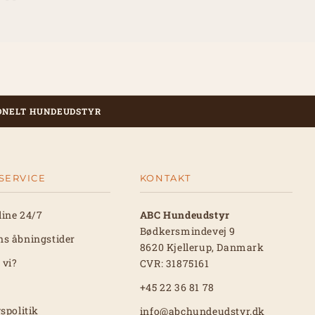
ONELT HUNDEUDSTYR
SERVICE
KONTAKT
line 24/7
ABC Hundeudstyr
Bødkersmindevej 9
ns åbningstider
8620 Kjellerup, Danmark
 vi?
CVR: 31875161
+45 22 36 81 78
vspolitik
info@abchundeudstyr.dk