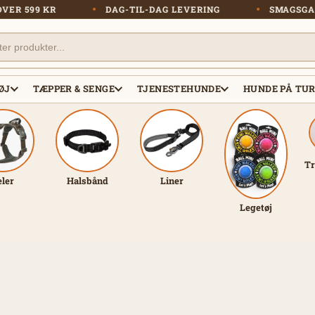
FRAGT OVER 599 KR
DAG-TIL-DAG LEVERING
S
ØJ
TÆPPER & SENGE
TJENESTEHUNDE
HUNDE PÅ TU
Tr
eler
Halsbånd
Liner
Legetøj