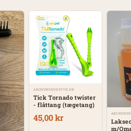
ABCHUNDEUDSTYR.DK
Tick Tornado twister
- flåttang (tægetang)
ABCHUNDE
45,00 kr
Lakseo
m/Ome