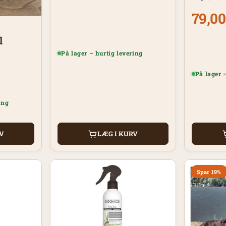
m/dos
79,00
l
På lager – hurtig levering
På lager 
ing
LÆG I KURV
RV
Spar 19%