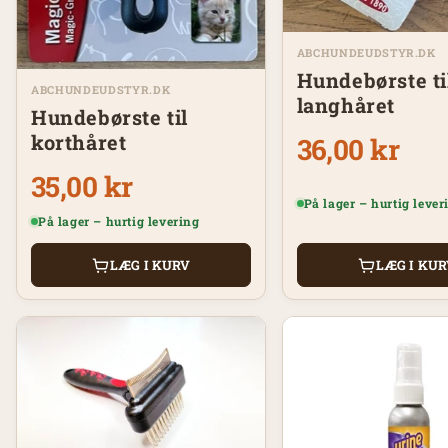
ABCHUNDEUDSTYR.DK
Hundebørste ti
ABCHUNDEUDSTYR.DK
langhåret
Hundebørste til
korthåret
36,00 kr
35,00 kr
På lager – hurtig lever
På lager – hurtig levering
LÆG I KURV
LÆG I KU