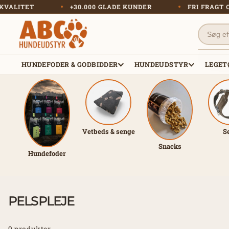
Gå til
US PÅ KVALITET
+30.000 GLADE KUNDER
FRI 
indhold
HUNDEFODER & GODBIDDER
HUNDEUDSTYR
LEGET
Vetbeds & senge
S
Snacks
Hundefoder
PELSPLEJE
9 produkter