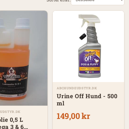
ABCHUNDEUDSTYR.DK
Urine Off Hund - 500
ml
UDSTYR.DK
149,00 kr
lie 0,5 L
ga 3 & 6