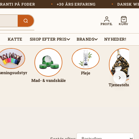
MAGSGARANTI PÅ FODER
+30 ÅRS ERFARING
DA
PROFIL
KURV
R
KATTE
SHOP EFTER PRIS
BRANDS
NYHEDER!
æningsudstyr
Pleje
›
Mad- & vandskåle
Tjenestehunde
Sortér efter: