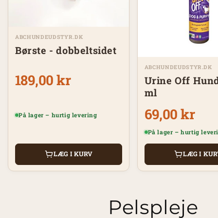
ABCHUNDEUDSTYR.DK
Børste - dobbeltsidet
ABCHUNDEUDSTYR.DK
189,00 kr
Urine Off Hund
ml
69,00 kr
På lager – hurtig levering
På lager – hurtig lever
LÆG I KURV
LÆG I KU
Pelspleje