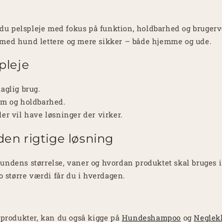
u pelspleje med fokus på funktion, holdbarhed og bruger
 med hund lettere og mere sikker – både hjemme og ude.
pleje
daglig brug.
orm og holdbarhed.
der vil have løsninger der virker.
en rigtige løsning
undens størrelse, vaner og hvordan produktet skal bruges i
jo større værdi får du i hverdagen.
e produkter, kan du også kigge på
Hundeshampoo
og
Neglekl