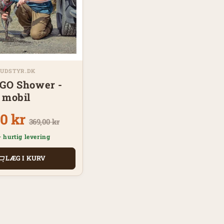
UDSTYR.DK
GO Shower -
 mobil
0 kr
369,00 kr
– hurtig levering
LÆG I KURV