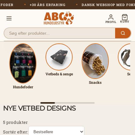
Gå til
PÅ FODER
+30 ÅRS ERFARING
DANSK WEBSHOP MED FO
indhold
PROFIL
KURV
Vetbeds & senge
Sele
Snacks
Hundefoder
NYE VETBED DESIGNS
5 produkter
Sortér efter: