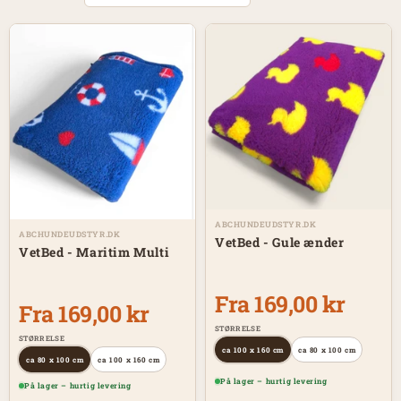
ABCHUNDEUDSTYR.DK
ABCHUNDEUDSTYR.DK
VetBed - Gule ænder
VetBed - Maritim Multi
Fra 169,00 kr
Fra 169,00 kr
STØRRELSE
STØRRELSE
ca 100 x 160 cm
ca 80 x 100 cm
ca 80 x 100 cm
ca 100 x 160 cm
På lager – hurtig levering
På lager – hurtig levering