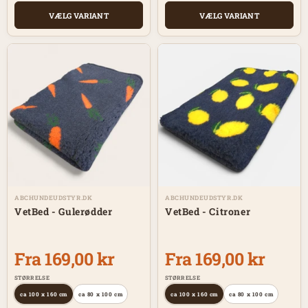
VÆLG VARIANT
VÆLG VARIANT
ABCHUNDEUDSTYR.DK
ABCHUNDEUDSTYR.DK
VetBed - Gulerødder
VetBed - Citroner
Fra 169,00 kr
Fra 169,00 kr
STØRRELSE
STØRRELSE
ca 100 x 160 cm
ca 80 x 100 cm
ca 100 x 160 cm
ca 80 x 100 cm