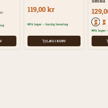
Small
119,00 kr
129,0
kr
På lager – hurtig levering
ing
På lager 
RV
LÆG I KURV