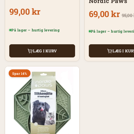
Nordic Paws
99,00 kr
69,00 kr
95,00 
På lager – hurtig levering
På lager – hurtig lever
LÆG I KURV
LÆG I KU
Spar 14%