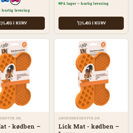
På lager – hurtig levering
– hurtig levering
LÆG I KURV
LÆG I KURV
UDSTYR.DK
ABCHUNDEUDSTYR.DK
at - kødben –
Lick Mat - kødben –