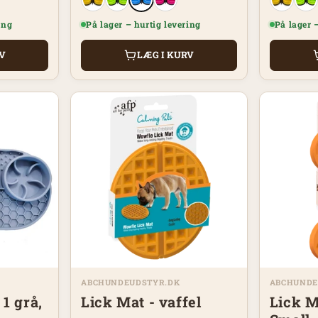
ing
På lager – hurtig levering
På lager 
RV
LÆG I KURV
ABCHUNDEUDSTYR.DK
ABCHUNDE
 1 grå,
Lick Mat - vaffel
Lick M