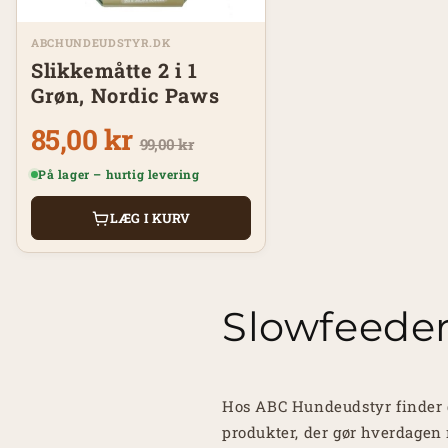
ABCHUNDEUDSTYR.DK
Slikkemåtte 2 i 1
Grøn, Nordic Paws
85,00 kr
99,00 kr
På lager – hurtig levering
LÆG I KURV
Slowfeede
Hos ABC Hundeudstyr finder 
produkter, der gør hverdagen