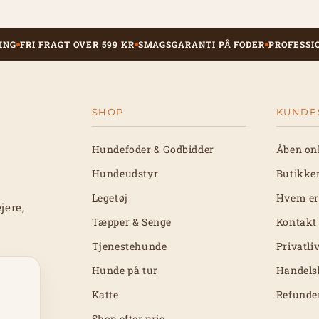
ING
FRI FRAGT OVER 599 KR
SMAGSGARANTI PÅ FODER
PROFESSI
SHOP
KUNDE
Hundefoder & Godbidder
Åben on
Hundeudstyr
Butikke
Legetøj
Hvem er
jere,
Tæpper & Senge
Kontakt
Tjenestehunde
Privatli
Hunde på tur
Handels
Katte
Refunde
Shop efter pris