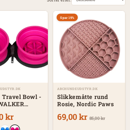
Spar 19%
UDSTYR.DK
ABCHUNDEUDSTYR.DK
 Travel Bowl -
Slikkemåtte rund
 WALKER
Rosie, Nordic Paws
eder – pink
0 kr
69,00 kr
85,00 kr