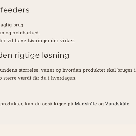
wfeeders
daglig brug.
orm og holdbarhed.
der vil have løsninger der virker.
en rigtige løsning
undens størrelse, vaner og hvordan produktet skal bruges i
jo større værdi får du i hverdagen.
e produkter, kan du også kigge på
Madskåle
og
Vandskåle
.