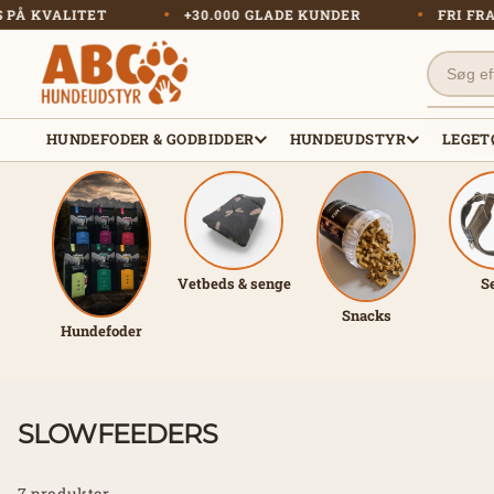
Gå til
FOKUS PÅ KVALITET
+30.000 GLADE KUNDER
F
indhold
HUNDEFODER & GODBIDDER
HUNDEUDSTYR
LEGET
Vetbeds & senge
S
Snacks
Hundefoder
SLOWFEEDERS
7 produkter