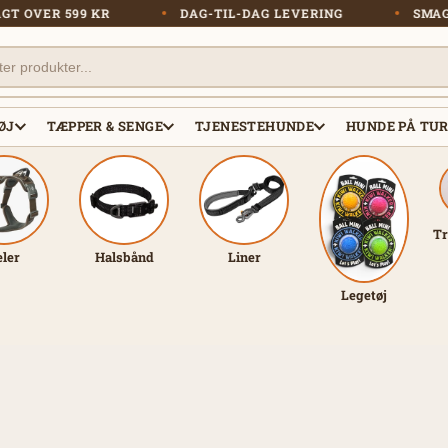
RI FRAGT OVER 599 KR
DAG-TIL-DAG LEVERING
ØJ
TÆPPER & SENGE
TJENESTEHUNDE
HUNDE PÅ TU
Tr
eler
Halsbånd
Liner
Legetøj