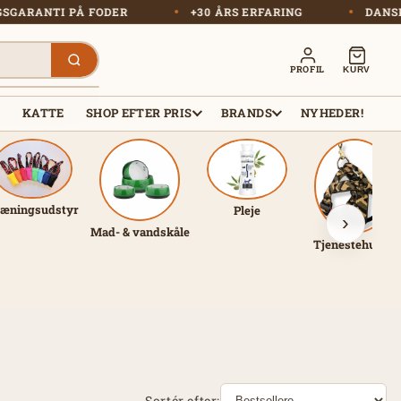
SMAGSGARANTI PÅ FODER
+30 ÅRS ERFARING
PROFIL
KURV
R
KATTE
SHOP EFTER PRIS
BRANDS
NYHEDER!
æningsudstyr
Pleje
›
Mad- & vandskåle
Tjenestehunde
Sortér efter: