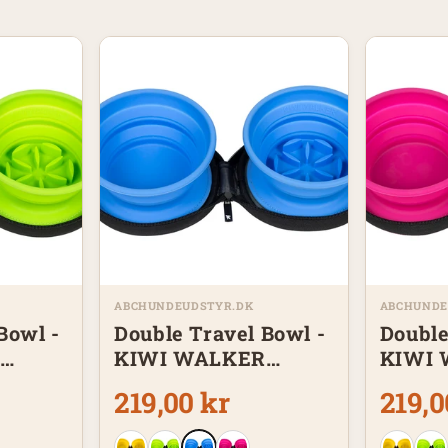
ABCHUNDEUDSTYR.DK
ABCHUNDE
Bowl -
Double Travel Bowl -
Double
R
KIWI WALKER
KIWI
grøn
Slowfeeder – blå
Slowfe
219,00 kr
219,0