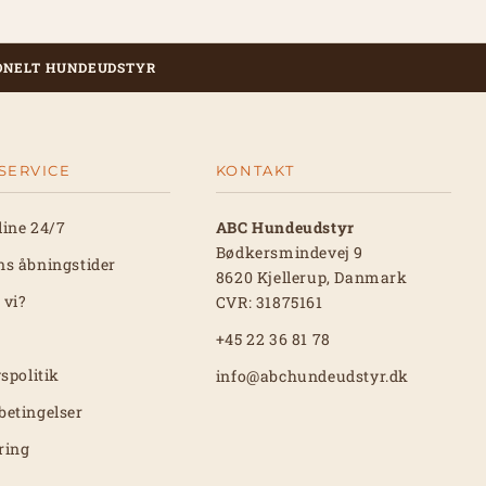
ONELT HUNDEUDSTYR
SERVICE
KONTAKT
line 24/7
ABC Hundeudstyr
Bødkersmindevej 9
ns åbningstider
8620 Kjellerup, Danmark
 vi?
CVR: 31875161
+45 22 36 81 78
vspolitik
info@abchundeudstyr.dk
betingelser
ring