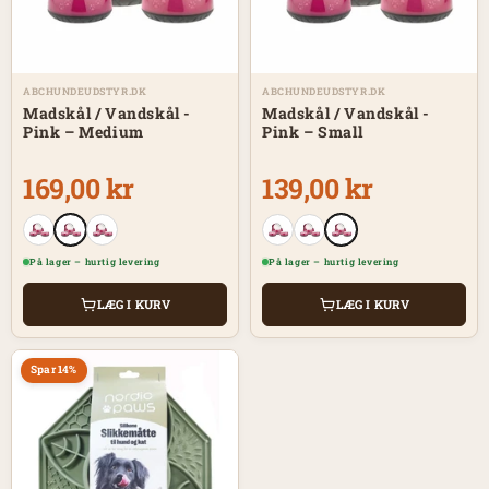
ABCHUNDEUDSTYR.DK
ABCHUNDEUDSTYR.DK
Madskål / Vandskål -
Madskål / Vandskål -
Pink – Medium
Pink – Small
169,00 kr
139,00 kr
På lager – hurtig levering
På lager – hurtig levering
LÆG I KURV
LÆG I KURV
Spar 14%