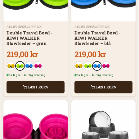
ABCHUNDEUDSTYR.DK
ABCHUNDEUDSTYR.DK
Double Travel Bowl -
Double Travel Bowl -
KIWI WALKER
KIWI WALKER
Slowfeeder – grøn
Slowfeeder – blå
219,00 kr
219,00 kr
På lager – hurtig levering
På lager – hurtig levering
LÆG I KURV
LÆG I KURV