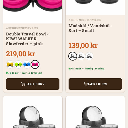
ABCHUNDEUDSTYR.DK
Madskål / Vandskål -
ABCHUNDEUDSTYR.DK
Sort – Small
Double Travel Bowl -
KIWI WALKER
139,00 kr
Slowfeeder – pink
219,00 kr
På lager – hurtig levering
På lager – hurtig levering
LÆG I KURV
LÆG I KURV