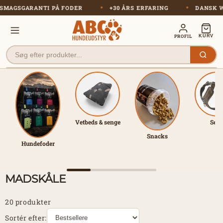
Gå til
NG
SMAGSGARANTI PÅ FODER
+30 ÅRS ERFARING
indhold
PROFIL
KURV
Vetbeds & senge
Sele
Snacks
Hundefoder
MADSKÅLE
20 produkter
Sortér efter: