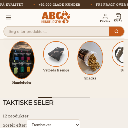
Gå til
US PÅ KVALITET
+30.000 GLADE KUNDER
FRI FRAGT OV
indhold
PROFIL
KURV
Vetbeds & senge
Sele
Snacks
Hundefoder
TAKTISKE SELER
12 produkter
Sortér efter: