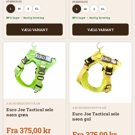
STØRRELSE
STØRRELSE
L
M
S
XL
L
M
S
XL
På lager – hurtig levering
På lager – hurtig levering
VÆLG VARIANT
VÆLG VARIANT
ABCHUNDEUDSTYR.DK
ABCHUNDEUDSTYR.DK
Euro Joe Tactical sele
Euro Joe Tactical sele
neon grøn
neon gul
Fra 375,00 kr
Fra 375,00 kr