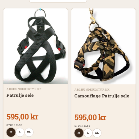
ABCHUNDEUDSTYR.DK
ABCHUNDEUDSTYR.DK
Patrulje sele
Camouflage Patrulje sele
595,00 kr
595,00 kr
STØRRELSE
STØRRELSE
M
L
XL
M
L
XL