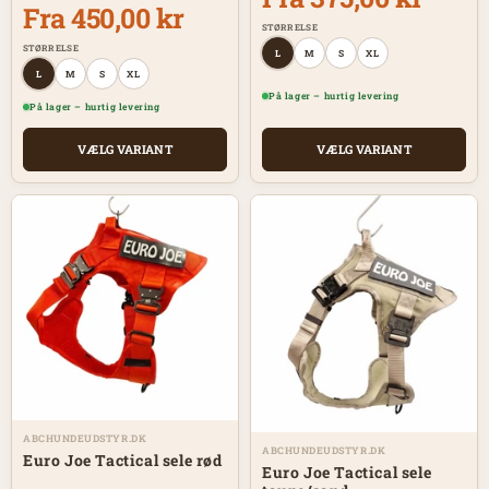
Fra 450,00 kr
STØRRELSE
STØRRELSE
L
M
S
XL
L
M
S
XL
På lager – hurtig levering
På lager – hurtig levering
VÆLG VARIANT
VÆLG VARIANT
ABCHUNDEUDSTYR.DK
ABCHUNDEUDSTYR.DK
Euro Joe Tactical sele rød
Euro Joe Tactical sele