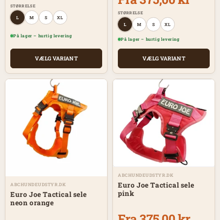
STØRRELSE
STØRRELSE
L
M
S
XL
L
M
S
XL
På lager – hurtig levering
På lager – hurtig levering
VÆLG VARIANT
VÆLG VARIANT
ABCHUNDEUDSTYR.DK
Euro Joe Tactical sele
ABCHUNDEUDSTYR.DK
pink
Euro Joe Tactical sele
neon orange
Fra 375,00 kr