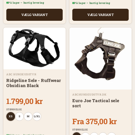
På lager – hurtig levering
På lager – hurtig levering
VÆLG VARIANT
VÆLG VARIANT
ABC HUNDEUDSTYR
Ridgeline Sele - Ruffwear
Obsidian Black
ABCHUNDEUDSTYR.DK
1.799,00 kr
Euro Joe Tactical sele
sort
STØRRELSE
XS
S
M
L/XL
Fra 375,00 kr
STØRRELSE