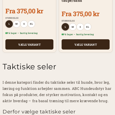
taupe/sand
Fra 375,00 kr
Fra 375,00 kr
STØRRELSE
STØRRELSE
L
M
S
XL
L
M
S
XL
På lager – hurtig levering
På lager – hurtig levering
VÆLG VARIANT
VÆLG VARIANT
Taktiske seler
I denne kategori finder du taktiske seler til hunde, hvor leg,
læring og funktion arbejder sammen. ABC Hundeudstyr har
fokus på produkter, der styrker motivation, kontakt og en
aktiv hverdag – fra basal træning til mere krævende brug.
Derfor vælge taktiske seler