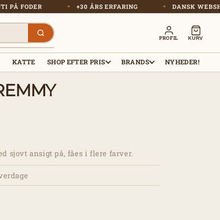
ARANTI PÅ FODER
+30 ÅRS ERFARING
DANSK W
PROFIL
KURV
R
KATTE
SHOP EFTER PRIS
BRANDS
NYHEDER!
 REMMY
sjovt ansigt på, fåes i flere farver.
hverdage