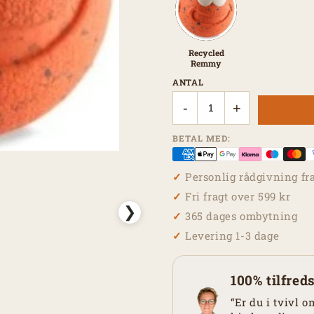
Recycled
Remmy
ANTAL
-
+
BETAL MED:
Personlig rådgivning fr
Fri fragt over 599 kr
❯
365 dages ombytning
Levering 1-3 dage
100% tilfred
“Er du i tvivl o