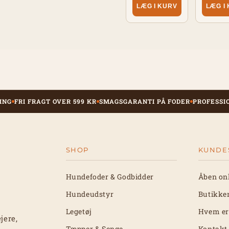
LÆG I KURV
LÆG I
ING
FRI FRAGT OVER 599 KR
SMAGSGARANTI PÅ FODER
PROFESSI
SHOP
KUNDE
Hundefoder & Godbidder
Åben on
Hundeudstyr
Butikke
Legetøj
Hvem er
jere,
Tæpper & Senge
Kontakt