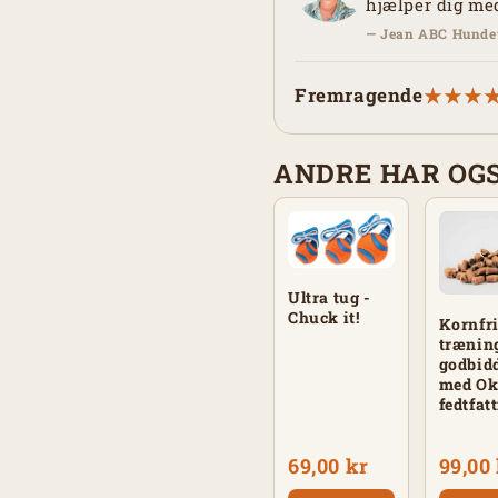
hjælper dig med
— Jean ABC Hunde
Fremragende
★★★
ANDRE HAR OG
Ultra tug -
Chuck it!
Kornfr
trænin
godbid
med Ok
fedtfat
69,00 kr
99,00