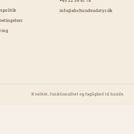
+45 22 36 81 78
vspolitik
info@abchundeudstyr.dk
betingelser
ring
Kvalitet, funktionalitet og faglighed til hunde.