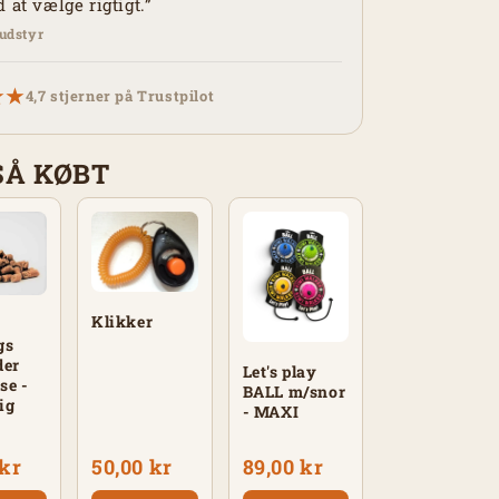
 at vælge rigtigt.”
udstyr
★★
4,7 stjerner på Trustpilot
SÅ KØBT
Klikker
i
gs
der
Let's play
se -
BALL m/snor
tig
- MAXI
 kr
50,00 kr
89,00 kr