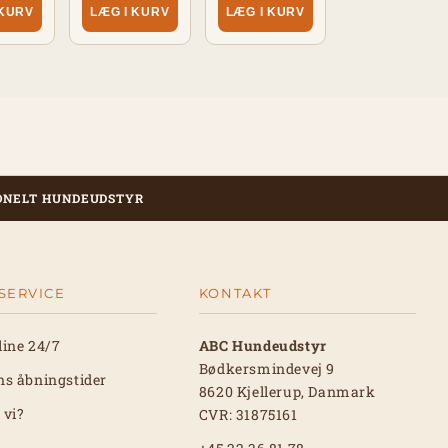
 KURV
LÆG I KURV
LÆG I KURV
ONELT HUNDEUDSTYR
SERVICE
KONTAKT
line 24/7
ABC Hundeudstyr
Bødkersmindevej 9
ns åbningstider
8620 Kjellerup, Danmark
 vi?
CVR: 31875161