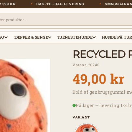
 OVER 599 KR
DAG-TIL-DAG LEVERING
SMAGSG
ØJ
TÆPPER & SENGE
TJENESTEHUNDE
HUNDE PÅ TU
RECYCLED
Varenr. 20240
49,00 kr
Bold af genbrugsgummi med 
På lager — levering 1-3 
VARIANT